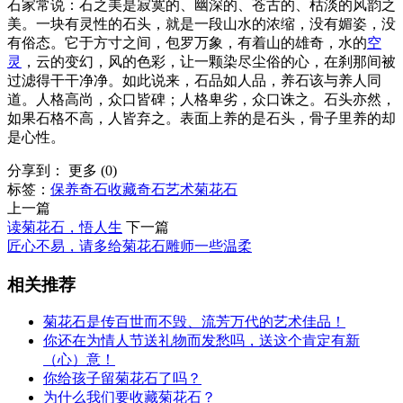
石家常说：石之美是寂寞的、幽深的、苍古的、枯淡的风韵之
美。一块有灵性的石头，就是一段山水的浓缩，没有媚姿，没
有俗态。它于方寸之间，包罗万象，有着山的雄奇，水的
空
灵
，云的变幻，风的色彩，让一颗染尽尘俗的心，在刹那间被
过滤得干干净净。如此说来，石品如人品，养石该与养人同
道。人格高尚，众口皆碑；人格卑劣，众口诛之。石头亦然，
如果石格不高，人皆弃之。表面上养的是石头，骨子里养的却
是心性。
分享到：
更多
(
0
)
标签：
保养
奇石
收藏奇石
艺术
菊花石
上一篇
读菊花石，悟人生
下一篇
匠心不易，请多给菊花石雕师一些温柔
相关推荐
菊花石是传百世而不毁、流芳万代的艺术佳品！
你还在为情人节送礼物而发愁吗，送这个肯定有新
（心）意！
你给孩子留菊花石了吗？
为什么我们要收藏菊花石？