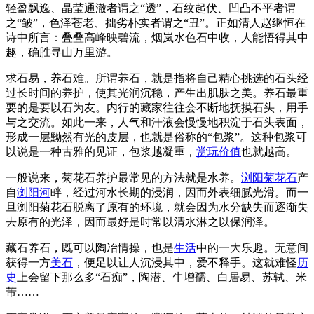
轻盈飘逸、晶莹通澈者谓之“透”，石纹起伏、凹凸不平者谓
之“皱”，色泽苍老、拙劣朴实者谓之“丑”。正如清人赵继恒在
诗中所言：叠叠高峰映碧流，烟岚水色石中收，人能悟得其中
趣，确胜寻山万里游。
求石易，养石难。所谓养石，就是指将自己精心挑选的石头经
过长时间的养护，使其光润沉稳，产生出肌肤之美。养石最重
要的是要以石为友。内行的藏家往往会不断地抚摸石头，用手
与之交流。如此一来，人气和汗液会慢慢地积淀于石头表面，
形成一层黝然有光的皮层，也就是俗称的“包浆”。这种包浆可
以说是一种古雅的见证，包浆越凝重，
赏玩
价值
也就越高。
一般说来，菊花石养护最常见的方法就是水养。
浏阳菊花石
产
自
浏阳河
畔，经过河水长期的浸润，因而外表细腻光滑。而一
旦浏阳菊花石脱离了原有的环境，就会因为水分缺失而逐渐失
去原有的光泽，因而最好是时常以清水淋之以保润泽。
藏石养石，既可以陶冶情操，也是
生活
中的一大乐趣。无意间
获得一方
美石
，便足以让人沉浸其中，爱不释手。这就难怪
历
史
上会留下那么多“石痴”，陶潜、牛增孺、白居易、苏轼、米
芾……