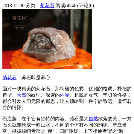
2018-11-30
分类：
菊花石
阅读(4246)
评论(0)
菊花石
：养石即是养心
面对一块精美的菊花石，那绚丽的色彩、优雅的格调、朴拙的
造型、
天然
的纹理、深邃的
内涵
、超脱的灵气、坚贞的性格，
都会引发人们无限的遐思，让人领略到一种宁静致远、虚怀若
谷的情怀。
石之趣，在于它有独特的内涵。雅石是大
自然
散落的美，一方
石头就能构成一幅山水，不同的个体有不同的韵味。壁立当
空、挺拔峻峭者谓之“瘦”，四面玲珑、上下相通者谓之“漏”，