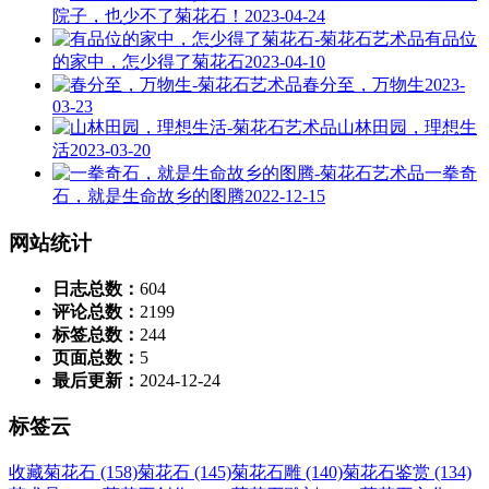
院子，也少不了菊花石！
2023-04-24
有品位
的家中，怎少得了菊花石
2023-04-10
春分至，万物生
2023-
03-23
山林田园，理想生
活
2023-03-20
一拳奇
石，就是生命故乡的图腾
2022-12-15
网站统计
日志总数：
604
评论总数：
2199
标签总数：
244
页面总数：
5
最后更新：
2024-12-24
标签云
收藏菊花石 (158)
菊花石 (145)
菊花石雕 (140)
菊花石鉴赏 (134)