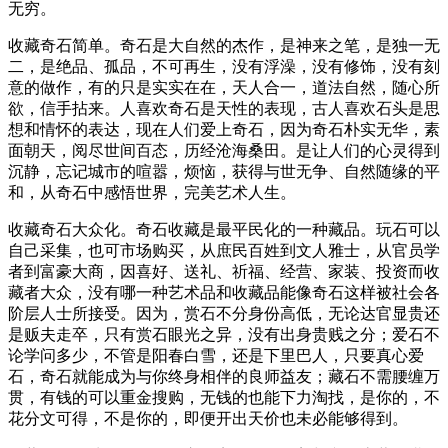
无穷。
收藏奇石简单。奇石是大自然的杰作，是神来之笔，是独一无
二，是绝品、孤品，不可再生，没有浮澡，没有修饰，没有刻
意的做作，有的只是实实在在，天人合一，道法自然，随心所
欲，信手拈来。人喜欢奇石是天性的表现，古人喜欢石头是思
想和情怀的表达，现在人们爱上奇石，因为奇石朴实无华，素
面朝天，阅尽世间百态，历经沧海桑田。是让人们的心灵得到
沉静，忘记城市的喧嚣，烦恼，获得与世无争、自然随缘的平
和，从奇石中感悟世界，完美艺术人生。
收藏奇石大众化。奇石收藏是最平民化的一种藏品。玩石可以
自己采集，也可市场购买，从庶民百姓到文人雅士，从官员学
者到富豪大商，因喜好、送礼、祈福、经营、家装、投资而收
藏者大众，没有哪一种艺术品和收藏品能像奇石这样被社会各
阶层人士所接受。因为，赏石不分身份高低，无论达官显贵还
是贩夫走卒，只有赏石眼光之异，没有出身贵贱之分；爱石不
论学问多少，不管是阳春白雪，还是下里巴人，只要真心爱
石，奇石就能成为与你终身相伴的良师益友；藏石不需腰缠万
贯，有钱的可以重金搜购，无钱的也能下力淘找，是你的，不
花分文可得，不是你的，即便开出天价也未必能够得到。