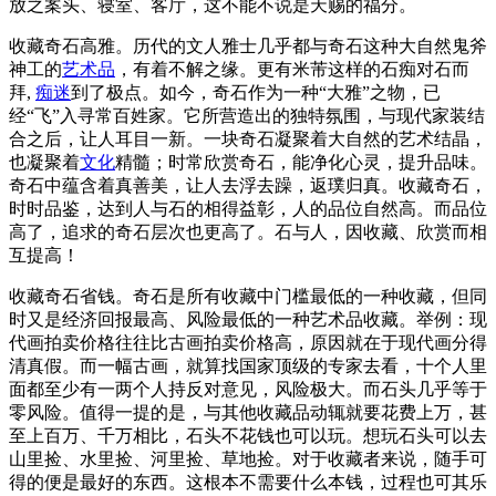
放之案头、寝室、客厅，这不能不说是天赐的福分。
收藏奇石高雅。历代的文人雅士几乎都与奇石这种大自然鬼斧
神工的
艺术品
，有着不解之缘。更有米芾这样的石痴对石而
拜,
痴迷
到了极点。如今，奇石作为一种“大雅”之物，已
经“飞”入寻常百姓家。它所营造出的独特氛围，与现代家装结
合之后，让人耳目一新。一块奇石凝聚着大自然的艺术结晶，
也凝聚着
文化
精髓；时常欣赏奇石，能净化心灵，提升品味。
奇石中蕴含着真善美，让人去浮去躁，返璞归真。收藏奇石，
时时品鉴，达到人与石的相得益彰，人的品位自然高。而品位
高了，追求的奇石层次也更高了。石与人，因收藏、欣赏而相
互提高！
收藏奇石省钱。奇石是所有收藏中门槛最低的一种收藏，但同
时又是经济回报最高、风险最低的一种艺术品收藏。举例：现
代画拍卖价格往往比古画拍卖价格高，原因就在于现代画分得
清真假。而一幅古画，就算找国家顶级的专家去看，十个人里
面都至少有一两个人持反对意见，风险极大。而石头几乎等于
零风险。值得一提的是，与其他收藏品动辄就要花费上万，甚
至上百万、千万相比，石头不花钱也可以玩。想玩石头可以去
山里捡、水里捡、河里捡、草地捡。对于收藏者来说，随手可
得的便是最好的东西。这根本不需要什么本钱，过程也可其乐