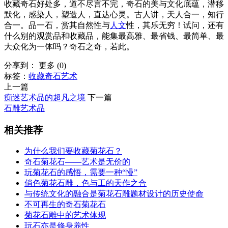
收藏奇石好处多，道不尽言不完，奇石的美与文化底蕴，潜移
默化，感染人，塑造人，直达心灵。古人讲，天人合一，知行
合一。品一石，赏其自然性与
人文
性，其乐无穷！试问，还有
什么别的观赏品和收藏品，能集最高雅、最省钱、最简单、最
大众化为一体吗？奇石之奇，若此。
分享到：
更多
(
0
)
标签：
收藏奇石
艺术
上一篇
痴迷艺术品的超凡之境
下一篇
石雕艺术品
相关推荐
为什么我们要收藏菊花石？
奇石菊花石——艺术是无价的
玩菊花石的感悟，需要一种“慢”
俏色菊花石雕，色与工的天作之合
与传统文化的融合是菊花石雕题材设计的历史使命
不可再生的奇石菊花石
菊花石雕中的艺术体现
玩石亦是修身养性