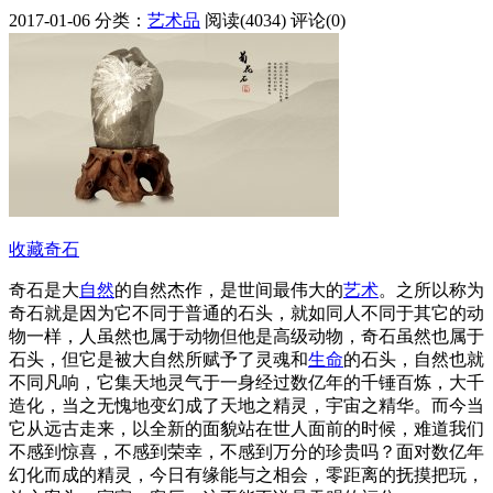
2017-01-06
分类：
艺术品
阅读(4034)
评论(0)
收藏
奇石
奇石是大
自然
的自然杰作，是世间最伟大的
艺术
。之所以称为
奇石就是因为它不同于普通的石头，就如同人不同于其它的动
物一样，人虽然也属于动物但他是高级动物，奇石虽然也属于
石头，但它是被大自然所赋予了灵魂和
生命
的石头，自然也就
不同凡响，它集天地灵气于一身经过数亿年的千锤百炼，大千
造化，当之无愧地变幻成了天地之精灵，宇宙之精华。而今当
它从远古走来，以全新的面貌站在世人面前的时候，难道我们
不感到惊喜，不感到荣幸，不感到万分的珍贵吗？面对数亿年
幻化而成的精灵，今日有缘能与之相会，零距离的抚摸把玩，