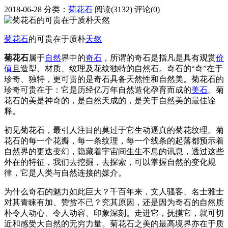
2018-06-28
分类：
菊花石
阅读(3132)
评论(0)
菊花石
的可贵在于质朴
天然
菊花石
属于
自然
界中的
奇石
，所谓的奇石是指凡是具有观赏
价
值
且造型、材质、纹理及花纹独特的自然石。奇石的“奇”在于
珍奇、独特，更可贵的是奇石具备天然性和自然美。菊花石的
珍奇可贵在于：它是历经亿万年自然造化孕育而成的
美石
。菊
花石的美是神奇的，是自然天成的，是关于自然美的最佳诠
释。
初见菊花石，最引人注目的莫过于它生动逼真的菊花纹理。菊
花石的每一个花瓣，每一条纹理，每一个线条的起落都预示着
自然界的更迭变幻，隐藏着宇宙间生生不息的讯息，透过这些
外在的特征，我们去挖掘，去探索，可以掌握自然的变化规
律，它是人类与自然连接的媒介。
为什么奇石的魅力如此巨大？千百年来，文人骚客、名士雅士
对其青睐有加、赞赏不已？究其原因，还是因为奇石的自然质
朴令人动心、令人动容、印象深刻。走进它，抚摸它，就可切
近和感受大自然的无穷力量。菊花石之美的最高境界亦在于质