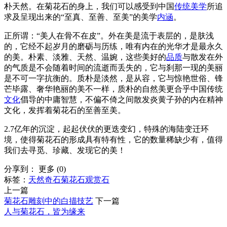
朴天然。在菊花石的身上，我们可以感受到中国
传统
美学
所追
求及呈现出来的“至真、至善、至美”的美学
内涵
。
正所谓：“美人在骨不在皮”。外在美是流于表层的，是肤浅
的，它经不起岁月的磨砺与历练，唯有内在的光华才是最永久
的美。朴素、淡雅、天然、温婉，这些美好的
品质
与散发在外
的气质是不会随着时间的流逝而丢失的，它与刹那一现的美丽
是不可一字抗衡的。质朴是淡然，是从容，它与惊艳世俗、锋
芒毕露、奢华艳丽的美不一样，质朴的自然美更合乎中国传统
文化
倡导的中庸智慧，不偏不倚之间散发炎黄子孙的内在精神
文化，发挥着菊花石的至善至美。
2.7亿年的沉淀，起起伏伏的更迭变幻，特殊的海陆变迁环
境，使得菊花石的形成具有特有性，它的数量稀缺少有，值得
我们去寻觅、珍藏、发现它的美！
分享到：
更多
(
0
)
标签：
天然
奇石
菊花石
观赏石
上一篇
菊花石雕刻中的白描技艺
下一篇
人与菊花石，皆为缘来