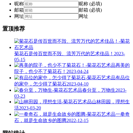
昵称
昵称 (必填)
邮箱
邮箱 (必填)
网址
网址
置顶推荐
菊花石是传百世而不毁、流芳万代的艺术佳品！
2023-
05-15
再美的
院子，也少不了菊花石！
2023-04-24
有品位
的家中，怎少得了菊花石
2023-04-10
春分至，万物生
2023-
03-23
山林田园，理想生
活
2023-03-20
一拳奇
石，就是生命故乡的图腾
2022-12-15