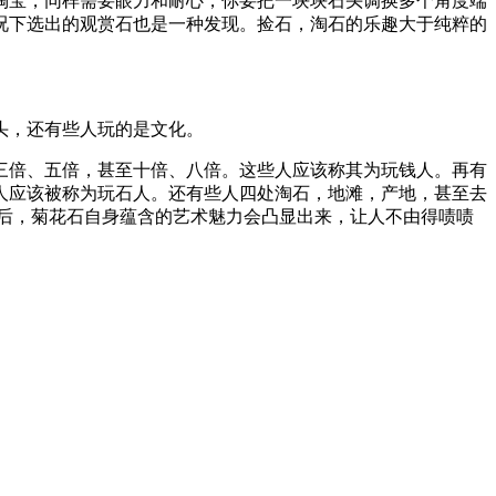
淘宝，同样需要眼力和耐心，你要把一块块石头调换多个角度端
况下选出的观赏石也是一种发现。捡石，淘石的乐趣大于纯粹的
头，还有些人玩的是文化。
三倍、五倍，甚至十倍、八倍。这些人应该称其为玩钱人。再有
人应该被称为玩石人。还有些人四处淘石，地滩，产地，甚至去
析后，菊花石自身蕴含的艺术魅力会凸显出来，让人不由得啧啧