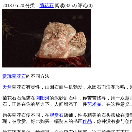
2018-05-20
分类：
菊花石
阅读(3252)
评论(0)
赏玩
菊花石
的不同方法
天然
菊花石有灵性，山因石而生机勃发，水因石而浪花飞鸣，
菊花石石混迹在
浏阳河
的泥砂乱石中，你苦苦找寻，用一双慧
石，正是在你的努力下，人间增添了一件
艺术品
。在这种意义
购买菊花石便不同，在
观赏石
店铺，许多精美的石头摆放在货
现，被欣赏。好比购买一幅别人的书画
作品
，你并没有参与创