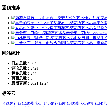
置顶推荐
再美的
有品位
春分至，万物生
2023-03
山林田园，理想生
一拳奇
网站统计
日志总数：
604
评论总数：
2428
标签总数：
244
页面总数：
5
最后更新：
2024-12-24
标签云
收藏菊花石 (158)
菊花石 (145)
菊花石雕 (140)
菊花石鉴赏 (134)
艺