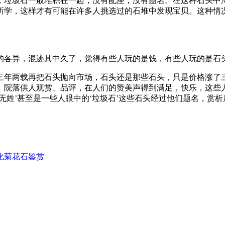
，垃圾石一般堆积在一起，没有配座，没有题名。在这种石头中
所学，这样才有可能在许多人挑选过的石堆中发现宝贝。这种情
的各异，混迹其中久了，觉得有些人玩的是钱，有些人玩的是石
三年两载再把石头抛向市场，石头还是那些石头，只是价格涨了
、院落供人观赏、品评，在人们的赞美声得到满足，快乐，这些
无姓’甚至是一些人眼中的‘垃圾石’这些石头经过他们题名，赏
化
菊花石鉴赏