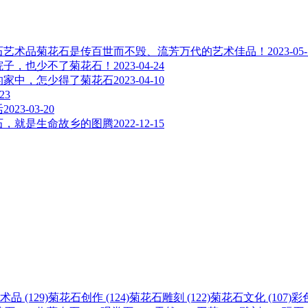
菊花石是传百世而不毁、流芳万代的艺术佳品！
2023-05
院子，也少不了菊花石！
2023-04-24
的家中，怎少得了菊花石
2023-04-10
-23
活
2023-03-20
石，就是生命故乡的图腾
2022-12-15
术品 (129)
菊花石创作 (124)
菊花石雕刻 (122)
菊花石文化 (107)
彩色