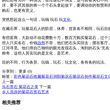
购石还有另外一种情况，在垃圾石中淘宝，这与前者买石不同
详，要不厌其烦的将一个个石头拿起放下，要调动你的智慧和
购石，也更有意义。
突然想起这么一句话，玩钱 玩石 玩
文化
。
在藏石界，玩菊花石人的阶层，休养，贫富各不相同，玩石目
有些富商，大款动不动花费数十万，数百万购买菊花石，过个
些人只买名石，价钱
自然
不菲，他们把石头买回去，摆在客厅
江河寻觅。他们用自己独特的眼光发现石头，淘到的石头‘无名
称奇，这些人其实玩的是文化，是艺术。
目的不同，行为各异。玩钱，玩石，玩文化，各有各的玩法。
分享到：
更多
(
0
)
标签：
彩色菊花石
收藏菊花石
浏阳菊花石
菊花石创作
菊花石文
上一篇
乐石赏石 菊花石之美
下一篇
令人流连的菊花石赏石艺术
相关推荐