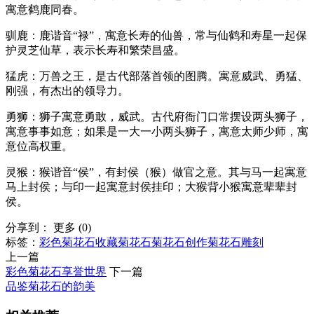
寓意鹤鹿同春。
驯鹿：鹿谐音“禄”，寓意长寿的仙兽，常与仙鹤和寿星一起保
护灵芝仙草，表示长寿和繁荣昌盛。
猛虎：万兽之王，是古代部落首领的图腾。寓意威武、勇猛、
刚强，有杰出的领导力。
勇狮：狮子寓意勇敢，威武。古代府衙门口常摆设两头狮子，
寓意事事如意；如果是一大一小两头狮子，寓意太师少师，寓
意位高权重。
灵猴：猴谐音“侯”，有封侯（猴）做官之意。其与马一起寓意
马上封侯；与印一起寓意封侯挂印；大猴背小猴寓意辈辈封
侯。
分享到：
更多
(
0
)
标签：
彩色菊花石
收藏菊花石
菊花石创作
菊花石雕刻
上一篇
彩色菊花石享誉世界
下一篇
品鉴菊花石的韵美