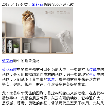
2018-04-18
分类：
菊花石
阅读(3056)
评论(0)
菊花石
雕中的瑞兽题材
菊花石雕
中的瑞兽题材可以分为两大类：一类是神话
传说
中的
动物，是人们根据想象而虚构的动物；另一类是现实
生活
中的
动物，人们赋予了其丰富的
寓意
。瑞兽题材多用来表达吉祥、
平安、健康、长寿、财运、仕途等多种美好的寓意。
龙：龙是中华民族的图腾，是虚构想象出来的动物。在古代神
话故事中，龙是会腾云驾雾、兴云布雨的动物。它神通广大，
是权威、尊贵、勇敢的象征，曾被历代皇室天子御用。龙与凤