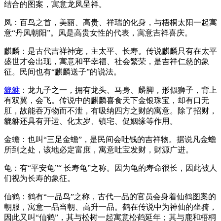
结合的图案，寓意龙凤呈祥。
凤：百鸟之首，美丽、高贵、祥瑞的化身，与梧桐太阳一起寓
意“丹凤朝阳”。凤是高贵女性的代表，寓意吉祥喜庆。
麒麟：是古代吉祥神宠，主太平、长寿。传说麒麟只有在太平
盛世才会出现，寓意和平幸福、社会繁荣，是吉祥仁慈的象
征。民间也有“麒麟送子”的说法。
貔貅
：龙九子之一，拥有龙头、马身、麟脚，形似狮子，背上
有双翼，会飞。传说中的麒麟喜食天下金银珠宝，却有口无
肛，故能吞万物而不泄，有吸纳四方之财的寓意。除了招财，
貔貅还具有开运、化太岁、镇宅、促姻缘等作用。
金蟾：也叫“三足金蟾”，是民间会吐钱的吉祥物。据说凡金蟾
所到之处，该地必定富庶，寓意吐宝发财，财源广进。
龟：有“平安龟”“ 长寿龟”之称。因为龟的寿命很长，因此被人
们视为长寿的象征。
仙鹤：鹤有“一品鸟”之称，古代一品的官员会身着仙鹤图案的
朝服，寓意一品当朝、高升一品。鹤在传说中为神仙的坐骑，
因此又叫“仙鹤”，其与松树一起寓意松鹤延年；其与鹿和梧桐