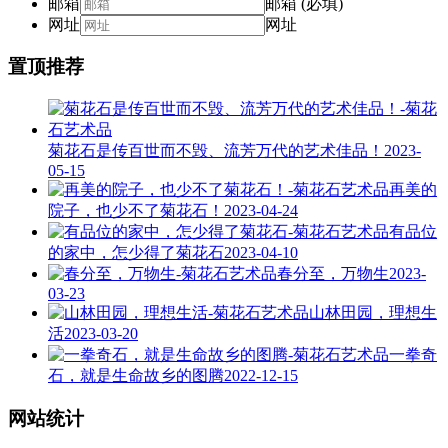
邮箱
邮箱 (必填)
网址
网址
置顶推荐
菊花石是传百世而不毁、流芳万代的艺术佳品！
2023-
05-15
再美的
院子，也少不了菊花石！
2023-04-24
有品位
的家中，怎少得了菊花石
2023-04-10
春分至，万物生
2023-
03-23
山林田园，理想生
活
2023-03-20
一拳奇
石，就是生命故乡的图腾
2022-12-15
网站统计