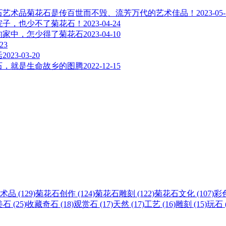
菊花石是传百世而不毁、流芳万代的艺术佳品！
2023-05
院子，也少不了菊花石！
2023-04-24
的家中，怎少得了菊花石
2023-04-10
-23
活
2023-03-20
石，就是生命故乡的图腾
2022-12-15
术品 (129)
菊花石创作 (124)
菊花石雕刻 (122)
菊花石文化 (107)
彩色
石 (25)
收藏奇石 (18)
观赏石 (17)
天然 (17)
工艺 (16)
雕刻 (15)
玩石 (