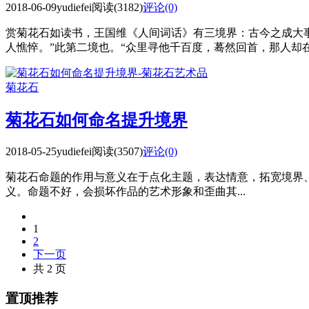
2018-06-09
yudiefei
阅读(3182)
评论(0)
赏菊花石如读书，王国维《人间词话》有三境界：古今之成大事
人憔悴。”此第二境也。“众里寻他千百度，蓦然回首，那人却在灯
菊花石
菊花石如何命名提升境界
2018-05-25
yudiefei
阅读(3507)
评论(0)
菊花石命题的作用与意义在于点化主题，表达情意，拓宽境界、
义。命题不好，会损坏作品的艺术形象和歪曲其...
1
2
下一页
共 2 页
置顶推荐