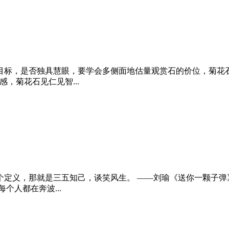
目标，是否独具慧眼，要学会多侧面地估量观赏石的价位，菊花
，菊花石见仁见智...
定义，那就是三五知己，谈笑风生。 ——刘瑜《送你一颗子弹》
个人都在奔波...