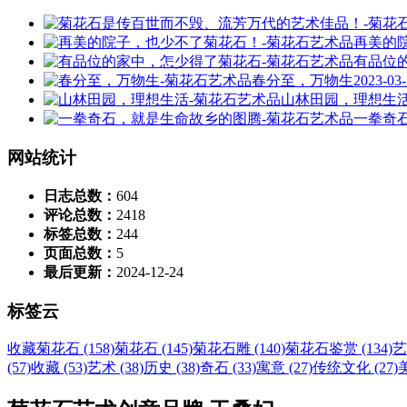
再美的
有品位
春分至，万物生
2023-03
山林田园，理想生
一拳奇
网站统计
日志总数：
604
评论总数：
2418
标签总数：
244
页面总数：
5
最后更新：
2024-12-24
标签云
收藏菊花石 (158)
菊花石 (145)
菊花石雕 (140)
菊花石鉴赏 (134)
艺
(57)
收藏 (53)
艺术 (38)
历史 (38)
奇石 (33)
寓意 (27)
传统文化 (27)
美