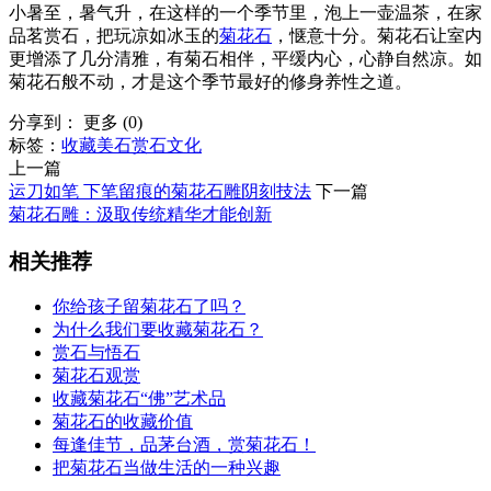
小暑至，暑气升，在这样的一个季节里，泡上一壶温茶，在家
品茗赏石，把玩凉如冰玉的
菊花石
，惬意十分。菊花石让室内
更增添了几分清雅，有菊石相伴，平缓内心，心静自然凉。如
菊花石般不动，才是这个季节最好的修身养性之道。
分享到：
更多
(
0
)
标签：
收藏
美石
赏石文化
上一篇
运刀如笔 下笔留痕的菊花石雕阴刻技法
下一篇
菊花石雕：汲取传统精华才能创新
相关推荐
你给孩子留菊花石了吗？
为什么我们要收藏菊花石？
赏石与悟石
菊花石观赏
收藏菊花石“佛”艺术品
菊花石的收藏价值
每逢佳节，品茅台酒，赏菊花石！
把菊花石当做生活的一种兴趣