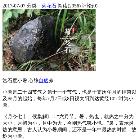
2017-07-07
分类：
菊花石
阅读(2956)
评论(0)
赏石度小暑 心静
自然
凉
小暑是二十四节气之第十一个节气，也是干支历午月的结束以
及未月的起始；每年7月7日或8日视太阳到达黄经105°时为小
暑。
《月令七十二候集解》：“六月节。暑，热也，就热之中分为
大小，月初为小，月中为大，今则热气犹小也。”暑，表示炎
热的意思，古人认为小暑期间，还不是一年中最热的时候，故
称为小暑。