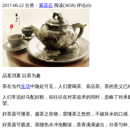
2017-06-22
分类：
菊花石
阅读(3658)
评论(0)
品茗消夏 以茶为趣
茶在当代
生活
中随处可见，人们爱喝茶、喜品茶。茶的意义已
人们常说好马配好鞍，却往往在对茶追求的同时，忽略了对承
望。
好茶器可懂茶。盛茶之良物，需懂茶之悠然，不破坏水的口感
好茶器可载道。茶随热水冲泡翻滚，茶香满满渗出，分茶匀杯