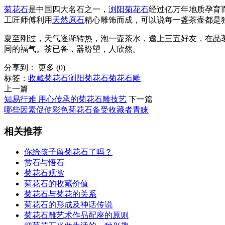
菊花石
是中国四大名石之一，
浏阳菊花石
经过亿万年地质孕育
工匠师傅利用
天然
原石
精心雕饰而成，可以说每一盏茶壶都是
夏至刚过，天气逐渐转热，泡一壶茶水，邀上三五好友，在品
同的福气。茶已备，器盼望，人欣然。
分享到：
更多
(
0
)
标签：
收藏菊花石
浏阳菊花石
菊花石雕
上一篇
知易行难 用心传承的菊花石雕技艺
下一篇
哪些因素促使彩色菊花石备受收藏者青睐
相关推荐
你给孩子留菊花石了吗？
赏石与悟石
菊花石观赏
菊花石的收藏价值
菊花石与菊花的关系
菊花石的形成及神话传说
菊花石雕艺术作品配座的原则