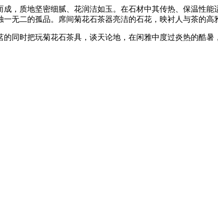
而成，质地坚密细腻、花润洁如玉。在石材中其传热、保温性能
独一无二的孤品。席间菊花石茶器亮洁的石花，映衬人与茶的高
茗的同时把玩菊花石茶具，谈天论地，在闲雅中度过炎热的酷暑