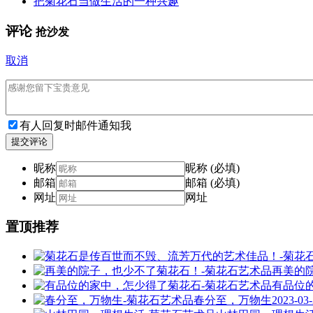
把菊花石当做生活的一种兴趣
评论
抢沙发
取消
有人回复时邮件通知我
提交评论
昵称
昵称 (必填)
邮箱
邮箱 (必填)
网址
网址
置顶推荐
再美的
有品位
春分至，万物生
2023-03