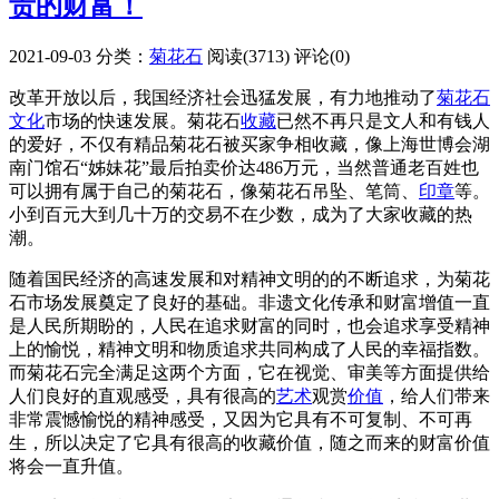
贵的财富！
2021-09-03
分类：
菊花石
阅读(3713)
评论(0)
改革开放以后，我国经济社会迅猛发展，有力地推动了
菊花石
文化
市场的快速发展。菊花石
收藏
已然不再只是文人和有钱人
的爱好，不仅有精品菊花石被买家争相收藏，像上海世博会湖
南门馆石“姊妹花”最后拍卖价达486万元，当然普通老百姓也
可以拥有属于自己的菊花石，像菊花石吊坠、笔筒、
印章
等。
小到百元大到几十万的交易不在少数，成为了大家收藏的热
潮。
随着国民经济的高速发展和对精神文明的的不断追求，为菊花
石市场发展奠定了良好的基础。非遗文化传承和财富增值一直
是人民所期盼的，人民在追求财富的同时，也会追求享受精神
上的愉悦，精神文明和物质追求共同构成了人民的幸福指数。
而菊花石完全满足这两个方面，它在视觉、审美等方面提供给
人们良好的直观感受，具有很高的
艺术
观赏
价值
，给人们带来
非常震憾愉悦的精神感受，又因为它具有不可复制、不可再
生，所以决定了它具有很高的收藏价值，随之而来的财富价值
将会一直升值。