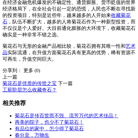
在经济金融危机爆发的不确定性、通货膨胀、货币贬值的世界
经济格局下，在全社会引起一定的恐慌，人民也不断在寻找新
的投资项目，特别是近些年，越来越多的人开始来
收藏菊花
石
，队伍不断扩大，越多的人将菊花石作为一种新型投资，而
不仅仅是个人爱好。大目前通化膨胀的大环境下，收藏菊花石
确实是一种非常不错之选。
菊花石与无形的金融产品相比较，菊花石拥有其唯一性和
艺术
品
实际流通，在升值方面菊花石具有更高的优势，稀有资源不
可再生，升值空间巨大。
分享到：
更多
(
0
)
上一篇
菊花石是优质的传世之宝
下一篇
工薪阶层怎么收藏奇石？
相关推荐
菊花石是传百世而不毁、流芳万代的艺术佳品！
再美的院子，也少不了菊花石！
有品位的家中，怎少得了菊花石
春分至，万物生