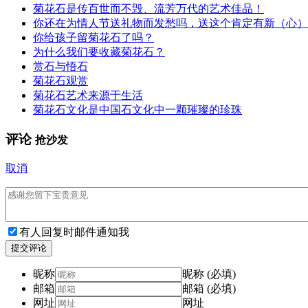
菊花石是传百世而不毁、流芳万代的艺术佳品！
你还在为情人节送礼物而发愁吗，送这个肯定有新（心）
你给孩子留菊花石了吗？
为什么我们要收藏菊花石？
赏石与悟石
菊花石观赏
菊花石艺术来源于生活
菊花石文化是中国石文化中一颗璀璨的珍珠
评论
抢沙发
取消
有人回复时邮件通知我
提交评论
昵称
昵称 (必填)
邮箱
邮箱 (必填)
网址
网址