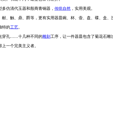
型多仿清代玉器和殷商青铜器，
传统
自然
，实用美观。
、献、触、鼎、爵等，更有实用器皿碗、杯、壶、盘、碟、盒、
独特的
工艺
。
光穿孔……十几种不同的
雕刻
工序，让一件器皿包含了菊花石雕
得上一个完美主义者。