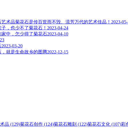
菊花石是传百世而不毁、流芳万代的艺术佳品！
2023-05
院子，也少不了菊花石！
2023-04-24
的家中，怎少得了菊花石
2023-04-10
-23
活
2023-03-20
石，就是生命故乡的图腾
2022-12-15
术品 (129)
菊花石创作 (124)
菊花石雕刻 (122)
菊花石文化 (107)
彩色