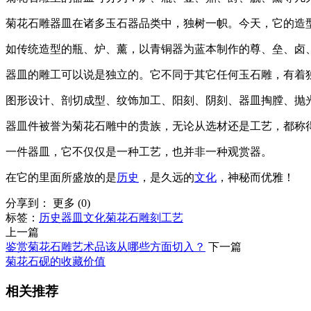
菊花石雕器皿在诸多玉石器品类中，独树一帜。今天，它的造
如传统造型的瓶、炉、薰，以青铜器为蓝本制作的尊、垒、卤
器皿的雕工可以说是独立的。它不同于其它任何玉石雕，有着
图形设计、剖切成型、纹饰加工、阳刻、阴刻、器皿掏膛、抛
器皿件被誉为菊花石雕中的贵族，无论从选材还是工艺，都称
一件器皿，它不仅仅是一种工艺，也并非一种观赏器。
在它的里面所盛放的是
历史
，是久远的
文化
，神秘而优雅！
分享到：
更多
(
0
)
标签：
历史
器皿
文化
菊花石
雕刻工艺
上一篇
鉴赏菊花石雕艺术品该从哪些方面切入？
下一篇
菊花石砚的收藏价值
相关推荐