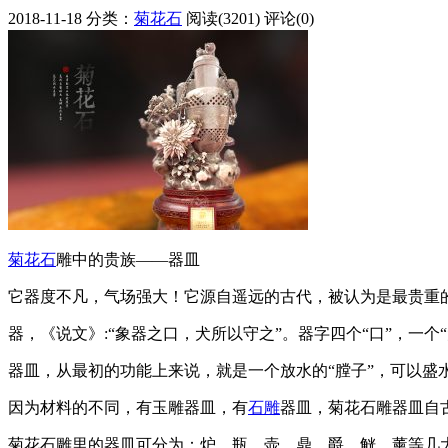
2018-11-18
分类：
菊花石
阅读(3201)
评论(0)
菊花石
雕中的贵族——器皿
它器度不凡，气场强大！它源自遥远的古代，被认为是最贵重
器，《说文》:“象器之口，犬所以守之”。器字四个“口”，一
器皿，从最初的功能上来说，就是一个放水的“膛子”，可以盛
因为材料的不同，有玉雕器皿，有
石雕
器皿，菊花石雕器皿自
菊花石雕里的器皿可分为：炉、瓶、壶、鼎、爵、觥、薰等几