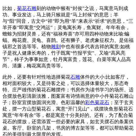
比如，
菊花石雕
刻的动物中猴有“封侯”之说，马寓意马到成
功、事业发达，马上骑只猴就是“马上封候”的意思；羊
与“阳”同音，古文中“祥”即为用“羊”来表示“祈求”的意思，“三
羊开泰”即寓意“交鸿运”；灵龟寓长寿，鱼寓财、年年有余，
蟾蜍为招财灵兽，还有“福禄寿喜”亦可用四种动物来比喻:蝙
蝠、梅花鹿、灵龟、喜鹊。还有狮子、老虎象征权力、是佑福
镇邪之首选等等。植物
雕刻
中也有很多代表吉祥的寓意:如桃
子是祝人健康长寿的，竹子既寓“竹报平安”、又喻“高风亮
节”，柿子为事事如意，牡丹寓富贵，莲花、白菜等寓人品高
尚、清廉，梅花寓高贵等等。
此外，还要有针对性地选择菊花
石雕
体件的大小:比如客厅，
相对面积较大，又是待客之处，可以选择体量较大，形态奇
特、庄严雄伟的菊花石雕摆件；书房作为读书学习的场所、适
合摆放色彩清新淡雅，图案富有诗情画意的中小件菊花石雕山
子；卧室宜摆放圆润光滑、色彩温馨的
彩色菊花石
；至于玄关
处，摆一方山型菊花石，寓意“开门见山”，或摆块鱼形菊花石
寓意“年年有余”等，都是寓意十分美好的。还有，为了配合菊
花石的摆放，还需添置一些必要的家具，如玄关摆石的条案供
桌。客厅、卧室的几架，书房的博古架等等，都可以帮助菊花
石的美得到最大限度的发挥。