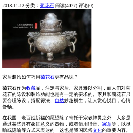
2018-11-12
分类：
菊花石
阅读(4077)
评论(0)
家居装饰如何巧用
菊花石
更有品味？
菊花石作为
收藏
品，注定与家居、家具难以分割，而人们对菊
花石的陈设和装饰功能也是有一定的要求的。家具和菊花石只
要合理陈设，搭配得法、
自然
妙趣横生，让人赏心悦目，心情
舒畅。
在我国，老百姓祈福的愿望除了寄托于宗教神灵之外，大多是
通过某些具有象征意义的器物，或者借用谐音、
寓意
等，以显
喻或隐喻等方式来表达的，这也是我国民俗
文化
的重要内容。