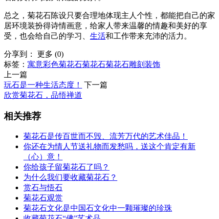
总之，菊花石陈设只要合理地体现主人个性，都能把自己的家
居环境装扮得诗情画意，给家人带来温馨的情趣和美好的享
受，也会给自己的学习、
生活
和工作带来充沛的活力。
分享到：
更多
(
0
)
标签：
寓意
彩色菊花石
菊花石
菊花石雕刻
装饰
上一篇
玩石是一种生活态度！
下一篇
欣赏菊花石，品悟禅道
相关推荐
菊花石是传百世而不毁、流芳万代的艺术佳品！
你还在为情人节送礼物而发愁吗，送这个肯定有新
（心）意！
你给孩子留菊花石了吗？
为什么我们要收藏菊花石？
赏石与悟石
菊花石观赏
菊花石文化是中国石文化中一颗璀璨的珍珠
收藏菊花石“佛”艺术品