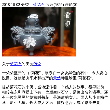
2018-10-02
分类：
菊花石
阅读(5855)
评论(0)
关于
菊花石
的美丽
传说
一朵朵盛开的白“菊花”，镶嵌在一块块黑色的石中，令人赏心
悦目。这就是浏阳永和出产的
天然
稀世珍宝“菊花石”。
提起菊花石的来历，当地流传着一个感人的故事。很早以前，
相传在永和蝴蝶山下有一位后生叫石坚，是位出名的猎手。还
有一位水灵灵的姑娘叫菊花，是渔翁的女儿。两人从小青梅竹
马，两小无猜。长大成人之后，情投意合，成了恩爱夫妻。