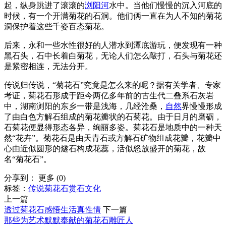
起，纵身跳进了滚滚的
浏阳河
水中。当他们慢慢的沉入河底的
时候，有一个开满菊花的石洞。他们俩一直在为人不知的菊花
洞保护着这些千姿百态菊花。
后来，永和一些水性很好的人潜水到潭底游玩，便发现有一种
黑石头，石中长着白菊花，无论人们怎么敲打，石头与菊花还
是紧密相连，无法分开。
传说归传说，“菊花石”究竟是怎么来的呢？据有关学者、专家
考证，菊花石形成于距今两亿多年前的古生代二叠系石灰岩
中，湖南浏阳的东乡一带是浅海，几经沧桑，
自然
界慢慢形成
了由白色方解石组成的菊花瓣状的石菊花。由于日月的磨砺，
石菊花便显得形态各异，绚丽多姿。菊花石是地质中的一种天
然“花卉”。菊花石是由天青石或方解石矿物组成花瓣，花瓣中
心由近似圆形的燧石构成花蕊，活似怒放盛开的菊花，故
名“菊花石”。
分享到：
更多
(
0
)
标签：
传说
菊花石
赏石文化
上一篇
透过菊花石感悟生活真性情
下一篇
那些为艺术默默奉献的菊花石雕匠人