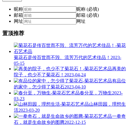
昵称
昵称 (必填)
邮箱
邮箱 (必填)
网址
网址
置顶推荐
菊花石是传百世而不毁、流芳万代的艺术佳品！
2023-
05-15
再美的
院子，也少不了菊花石！
2023-04-24
有品位
的家中，怎少得了菊花石
2023-04-10
春分至，万物生
2023-
03-23
山林田园，理想生
活
2023-03-20
一拳奇
石，就是生命故乡的图腾
2022-12-15