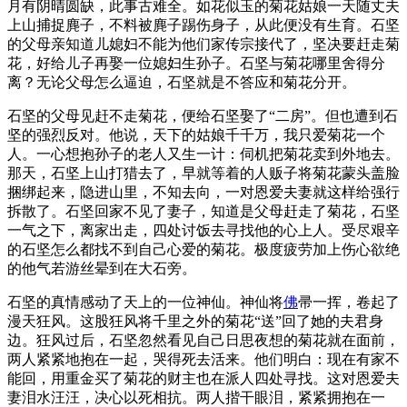
月有阴晴圆缺，此事古难全。如花似玉的菊花姑娘一天随丈夫
上山捕捉麂子，不料被麂子踢伤身子，从此便没有生育。石坚
的父母亲知道儿媳妇不能为他们家传宗接代了，坚决要赶走菊
花，好给儿子再娶一位媳妇生孙子。石坚与菊花哪里舍得分
离？无论父母怎么逼迫，石坚就是不答应和菊花分开。
石坚的父母见赶不走菊花，便给石坚娶了“二房”。但也遭到石
坚的强烈反对。他说，天下的姑娘千千万，我只爱菊花一个
人。一心想抱孙子的老人又生一计：伺机把菊花卖到外地去。
那天，石坚上山打猎去了，早就等着的人贩子将菊花蒙头盖脸
捆绑起来，隐进山里，不知去向，一对恩爱夫妻就这样给强行
拆散了。石坚回家不见了妻子，知道是父母赶走了菊花，石坚
一气之下，离家出走，四处讨饭去寻找他的心上人。受尽艰辛
的石坚怎么都找不到自己心爱的菊花。极度疲劳加上伤心欲绝
的他气若游丝晕到在大石旁。
石坚的真情感动了天上的一位神仙。神仙将
佛
帚一挥，卷起了
漫天狂风。这股狂风将千里之外的菊花“送”回了她的夫君身
边。狂风过后，石坚忽然看见自己日思夜想的菊花就在面前，
两人紧紧地抱在一起，哭得死去活来。他们明白：现在有家不
能回，用重金买了菊花的财主也在派人四处寻找。这对恩爱夫
妻泪水汪汪，决心以死相抗。两人揩干眼泪，紧紧拥抱在一