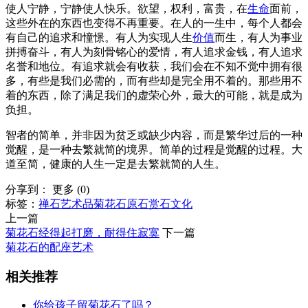
使人宁静，宁静使人快乐。欲望，权利，富贵，在
生命
面前，
这些外在的东西也变得不再重要。在人的一生中，每个人都会
有自己的追求和憧憬。有人为实现人生
价值
而生，有人为事业
拼搏奋斗，有人为刻骨铭心的爱情，有人追求金钱，有人追求
名誉和地位。有追求就会有收获，我们会在不知不觉中拥有很
多，有些是我们必需的，而有些却是完全用不着的。那些用不
着的东西，除了满足我们的虚荣心外，最大的可能，就是成为
负担。
智者的简单，并非因为贫乏或缺少内容，而是繁华过后的一种
觉醒，是一种去繁就简的境界。简单的过程是觉醒的过程。大
道至简，健康的人生一定是去繁就简的人生。
分享到：
更多
(
0
)
标签：
禅石
艺术品
菊花石原石
赏石文化
上一篇
菊花石经得起打磨，耐得住寂寞
下一篇
菊花石的配座艺术
相关推荐
你给孩子留菊花石了吗？