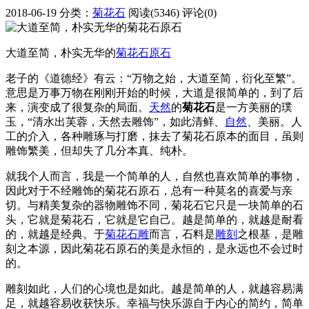
2018-06-19
分类：
菊花石
阅读(5346)
评论(0)
大道至简，朴实无华的
菊花石
原石
老子的《道德经》有云：“万物之始，大道至简，衍化至繁”。
意思是万事万物在刚刚开始的时候，大道是很简单的，到了后
来，演变成了很复杂的局面。
天然
的
菊花石
是一方美丽的璞
玉，“清水出芙蓉，天然去雕饰”，如此清鲜、
自然
、美丽。人
工的介入，各种雕琢与打磨，抹去了菊花石原本的面目，虽则
雕饰繁美，但却失了几分本真、纯朴。
就我个人而言，我是一个简单的人，自然也喜欢简单的事物，
因此对于不经雕饰的菊花石原石，总有一种莫名的喜爱与亲
切。与精美复杂的器物雕饰不同，菊花石它只是一块简单的石
头，它就是菊花石，它就是它自己。越是简单的，就越是耐看
的，就越是经典。于
菊花石雕
而言，石料是
雕刻
之根基，是雕
刻之本源，因此菊花石原石的美是永恒的，是永远也不会过时
的。
雕刻如此，人们的心境也是如此。越是简单的人，就越容易满
足，就越容易收获快乐。幸福与快乐源自于内心的简约，简单