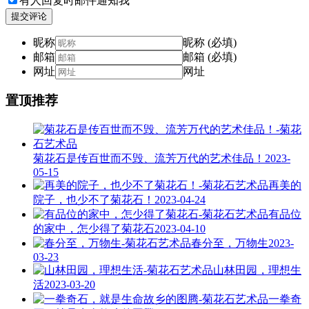
有人回复时邮件通知我
提交评论
昵称
昵称 (必填)
邮箱
邮箱 (必填)
网址
网址
置顶推荐
菊花石是传百世而不毁、流芳万代的艺术佳品！
2023-
05-15
再美的
院子，也少不了菊花石！
2023-04-24
有品位
的家中，怎少得了菊花石
2023-04-10
春分至，万物生
2023-
03-23
山林田园，理想生
活
2023-03-20
一拳奇